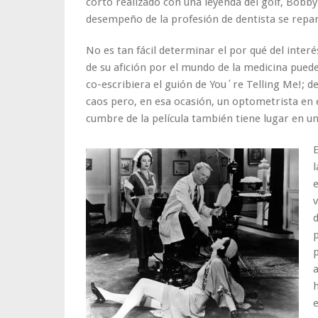
corto realizado con una leyenda del golf, Bobby 
desempeño de la profesión de dentista se repar
No es tan fácil determinar el por qué del interé
de su afición por el mundo de la medicina puede
co-escribiera el guión de You´re Telling Me!; de
caos pero, en esa ocasión, un optometrista en 
cumbre de la película también tiene lugar en u
E
l
p
a