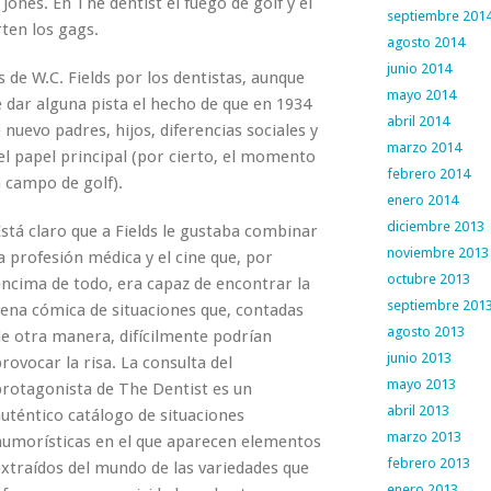
Jones. En The dentist el fuego de golf y el
septiembre 201
ten los gags.
agosto 2014
junio 2014
s de W.C. Fields por los dentistas, aunque
mayo 2014
 dar alguna pista el hecho de que en 1934
abril 2014
 nuevo padres, hijos, diferencias sociales y
marzo 2014
el papel principal (por cierto, el momento
febrero 2014
n campo de golf).
enero 2014
diciembre 2013
stá claro que a Fields le gustaba combinar
noviembre 2013
a profesión médica y el cine que, por
octubre 2013
encima de todo, era capaz de encontrar la
septiembre 201
vena cómica de situaciones que, contadas
agosto 2013
de otra manera, difícilmente podrían
junio 2013
rovocar la risa. La consulta del
mayo 2013
protagonista de The Dentist es un
abril 2013
uténtico catálogo de situaciones
marzo 2013
humorísticas en el que aparecen elementos
febrero 2013
extraídos del mundo de las variedades que
enero 2013