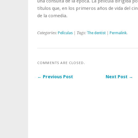
una consulta de la época. La película dirigida p
títulos que, en los primeros años de vida del cin
de la comedia.
Categories:
Películas
| Tags:
The dentist
|
Permalink
.
COMMENTS ARE CLOSED.
← Previous Post
Next Post →
Post navigation