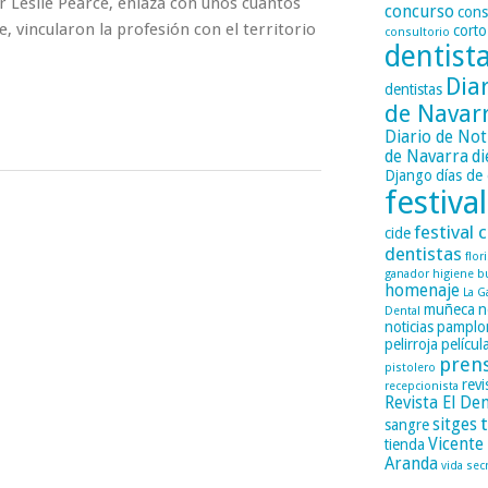
or Leslie Pearce, enlaza con unos cuantos
concurso
cons
e, vincularon la profesión con el territorio
corto
consultorio
dentist
Dia
dentistas
de Navar
Diario de Not
de Navarra
di
Django
días de 
festival
festival c
cide
dentistas
flor
ganador
higiene b
homenaje
La G
muñeca
n
Dental
noticias
pamplo
pelirroja
películ
pren
pistolero
revi
recepcionista
Revista El Den
sitges
sangre
Vicente
tienda
Aranda
vida sec