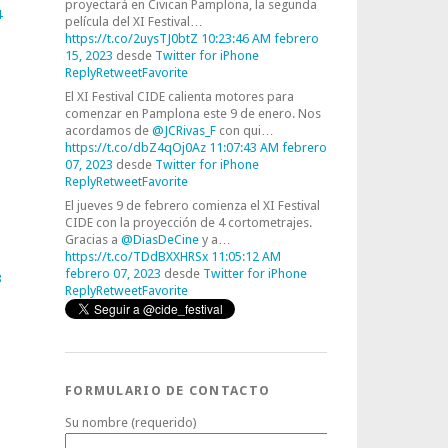
proyectará en Civican Pamplona, la segunda
4
película del XI Festival…
https://t.co/2uysTJ0btZ
10:23:46 AM febrero
15, 2023
desde
Twitter for iPhone
Reply
Retweet
Favorite
El XI Festival CIDE calienta motores para
comenzar en Pamplona este 9 de enero. Nos
acordamos de
@JCRivas_F
con qui…
https://t.co/dbZ4qOj0Az
11:07:43 AM febrero
07, 2023
desde
Twitter for iPhone
Reply
Retweet
Favorite
El jueves 9 de febrero comienza el XI Festival
CIDE con la proyección de 4 cortometrajes.
Gracias a
@DiasDeCine
y a…
https://t.co/TDdBXXHRSx
11:05:12 AM
febrero 07, 2023
desde
Twitter for iPhone
3
Reply
Retweet
Favorite
FORMULARIO DE CONTACTO
Su nombre (requerido)