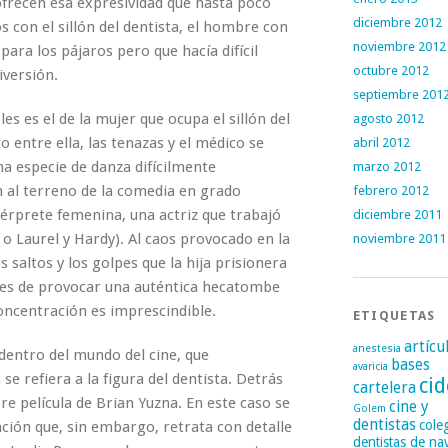
ofrecen esa expresividad que hasta poco
diciembre 2012
 con el sillón del dentista, el hombre con
noviembre 2012
ara los pájaros pero que hacía difícil
octubre 2012
iversión.
septiembre 201
 es el de la mujer que ocupa el sillón del
agosto 2012
 entre ella, las tenazas y el médico se
abril 2012
a especie de danza difícilmente
marzo 2012
 al terreno de la comedia en grado
febrero 2012
térprete femenina, una actriz que trabajó
diciembre 2011
 Laurel y Hardy). Al caos provocado en la
noviembre 2011
 saltos y los golpes que la hija prisionera
aces de provocar una auténtica hecatombe
concentración es imprescindible.
ETIQUETAS
artícu
anestesia
 dentro del mundo del cine, que
bases
avaricia
se refiera a la figura del dentista. Detrás
cid
cartelera
e película de Brian Yuzna. En este caso se
cine y
Golem
dentistas
cole
ción que, sin embargo, retrata con detalle
dentistas de na