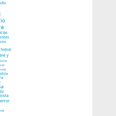
ulta
a
rio
ra
icias
entes
cine
festival
ine y
istería
ucal
aceta
oticia
na
a
sa
sta
tista
terror
reta