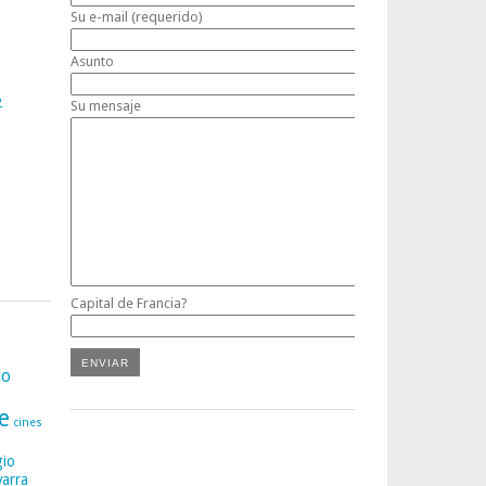
Su e-mail (requerido)
Asunto
2
Su mensaje
Capital de Francia?
lo
e
cines
gio
varra