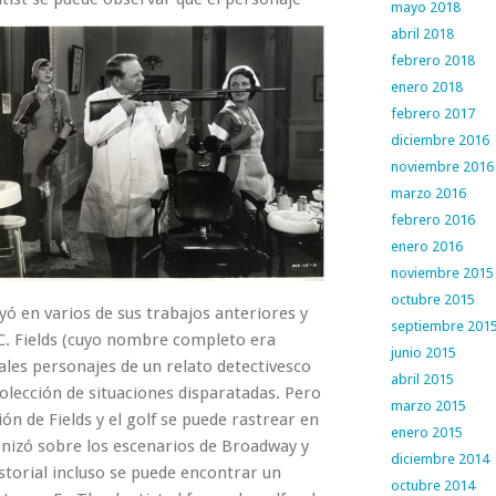
mayo 2018
abril 2018
febrero 2018
enero 2018
febrero 2017
diciembre 2016
noviembre 2016
marzo 2016
febrero 2016
enero 2016
noviembre 2015
octubre 2015
uyó en varios de sus trabajos anteriores y
septiembre 201
.C. Fields (cuyo nombre completo era
junio 2015
pales personajes de un relato detectivesco
abril 2015
lección de situaciones disparatadas. Pero
marzo 2015
ión de Fields y el golf se puede rastrear en
enero 2015
izó sobre los escenarios de Broadway y
diciembre 2014
istorial incluso se puede encontrar un
octubre 2014