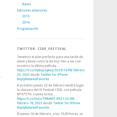
Bases
Ediciones anteriores
2013
2014
Programación
TWITTER: CIDE_FESTIVAL
Tenemos el plan perfecto para una tarde de
nieve y lluvia como la de hoy: Ven a ver con
nosotros la última película…
https://t.co/Yq6opsqkeq
03:59:14 PM febrero
23, 2023
desde
Twitter for iPhone
5
Reply
Retweet
Favorite
El próximo jueves 23 de febrero tendrá lugar
la clausura del XI Festival CIDE, con pelicula
M*A*S*H. Cuenta la hist…
https://t.co/mGo799teWZ
09:31:23 AM
febrero 18, 2023
desde
Twitter for iPhone
Reply
Retweet
Favorite
El jueves 16 de febrero, a las 19,00 horas, se