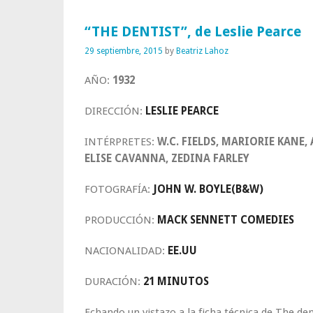
“THE DENTIST”, de Leslie Pearce
29 septiembre, 2015
by
Beatriz Lahoz
AÑO:
1932
DIRECCIÓN:
LESLIE PEARCE
INTÉRPRETES:
W.C. FIELDS, MARIORIE KANE
ELISE CAVANNA, ZEDINA FARLEY
FOTOGRAFÍA:
JOHN W. BOYLE(B&W)
PRODUCCIÓN:
MACK SENNETT COMEDIES
NACIONALIDAD:
EE.UU
DURACIÓN:
21 MINUTOS
Echando un vistazo a la ficha técnica de The de