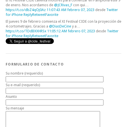
El XI Festival CIDE calienta motores para comenzar en Pamplona este 9
de enero. Nos acordamos de
@JCRivas_F
con qui…
https://t.co/dbZ4qOj0Az
11:07:43 AM febrero 07, 2023
desde
Twitter
for iPhone
Reply
Retweet
Favorite
El jueves 9 de febrero comienza el XI Festival CIDE con la proyección de
4 cortometrajes. Gracias a
@DiasDeCine
y a…
https://t.co/TDdBXXHRSx
11:05:12 AM febrero 07, 2023
desde
Twitter
for iPhone
Reply
Retweet
Favorite
FORMULARIO DE CONTACTO
Su nombre (requerido)
Su e-mail (requerido)
Asunto
Su mensaje