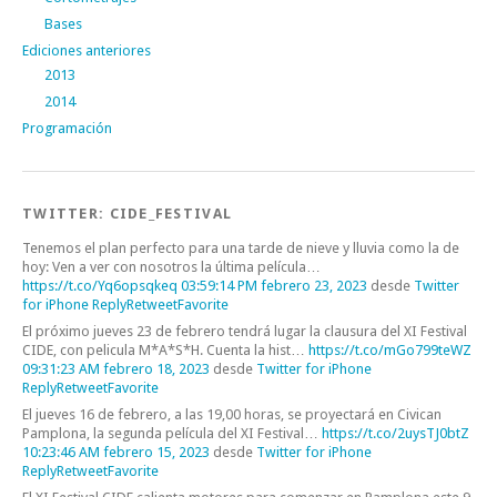
Bases
Ediciones anteriores
2013
2014
Programación
TWITTER: CIDE_FESTIVAL
Tenemos el plan perfecto para una tarde de nieve y lluvia como la de
hoy: Ven a ver con nosotros la última película…
https://t.co/Yq6opsqkeq
03:59:14 PM febrero 23, 2023
desde
Twitter
for iPhone
Reply
Retweet
Favorite
El próximo jueves 23 de febrero tendrá lugar la clausura del XI Festival
CIDE, con pelicula M*A*S*H. Cuenta la hist…
https://t.co/mGo799teWZ
09:31:23 AM febrero 18, 2023
desde
Twitter for iPhone
Reply
Retweet
Favorite
El jueves 16 de febrero, a las 19,00 horas, se proyectará en Civican
Pamplona, la segunda película del XI Festival…
https://t.co/2uysTJ0btZ
10:23:46 AM febrero 15, 2023
desde
Twitter for iPhone
Reply
Retweet
Favorite