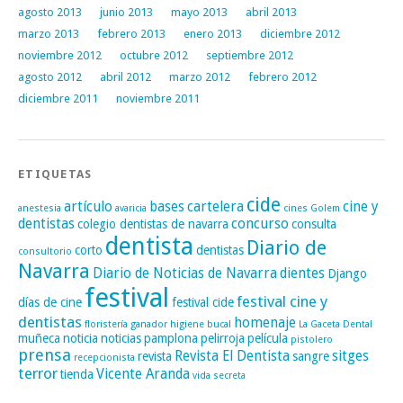
agosto 2013
junio 2013
mayo 2013
abril 2013
marzo 2013
febrero 2013
enero 2013
diciembre 2012
noviembre 2012
octubre 2012
septiembre 2012
agosto 2012
abril 2012
marzo 2012
febrero 2012
diciembre 2011
noviembre 2011
ETIQUETAS
cide
artículo
bases
cartelera
cine y
anestesia
avaricia
cines Golem
dentistas
concurso
colegio dentistas de navarra
consulta
dentista
Diario de
corto
dentistas
consultorio
Navarra
Diario de Noticias de Navarra
dientes
Django
festival
festival cine y
días de cine
festival cide
dentistas
homenaje
floristería
ganador
higiene bucal
La Gaceta Dental
muñeca
noticia
noticias
pamplona
pelirroja
película
pistolero
prensa
Revista El Dentista
sitges
revista
sangre
recepcionista
terror
Vicente Aranda
tienda
vida secreta