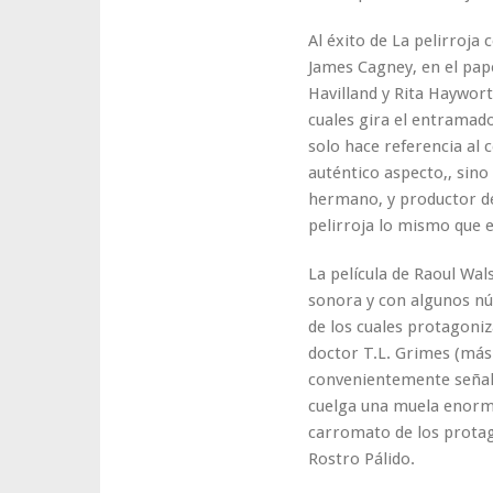
Al éxito de La pelirroja
James Cagney, en el pape
Havilland y Rita Haywort
cuales gira el entramado d
solo hace referencia al 
auténtico aspecto,, sin
hermano, y productor de
pelirroja lo mismo que 
La película de Raoul Wa
sonora y con algunos n
de los cuales protagoniz
doctor T.L. Grimes (más
convenientemente señal
cuelga una muela enorme,
carromato de los prota
Rostro Pálido.