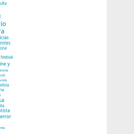
ulta
a
rio
ra
icias
entes
cine
festival
ine y
istería
ucal
aceta
oticia
na
a
sa
sta
tista
terror
reta