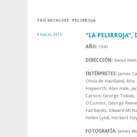
TAG ARCHIVES:
PELIRROJA
“LA PELIRROJA”,
9 marzo, 2015
AÑO:
1941
DIRECCIÓN:
Raoul Wals
INTÉRPRETES:
James Ca
Olivia de Havilland, Rita
Hayworth, Alan Hale, Ja
Carson, George Tobias,
O’Connor, George Reeves
Fairbanks, Edward McN
Helen Lynd, Herbert H
FOTOGRAFÍA:
James W