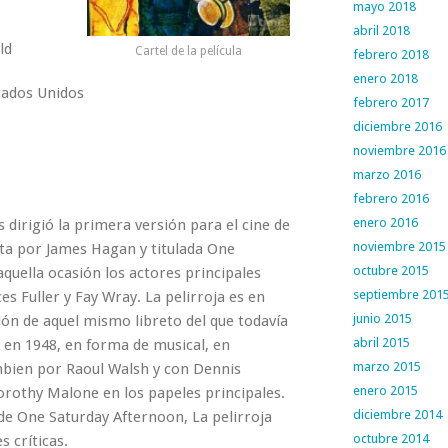
mayo 2018
abril 2018
ld
Cartel de la película
febrero 2018
enero 2018
ados Unidos
febrero 2017
diciembre 2016
noviembre 2016
marzo 2016
febrero 2016
enero 2016
dirigió la primera versión para el cine de
noviembre 2015
ita por James Hagan y titulada One
octubre 2015
quella ocasión los actores principales
septiembre 201
s Fuller y Fay Wray. La pelirroja es en
junio 2015
ión de aquel mismo libreto del que todavía
abril 2015
a en 1948, en forma de musical, en
marzo 2015
ambien por Raoul Walsh y con Dennis
enero 2015
orothy Malone en los papeles principales.
diciembre 2014
de One Saturday Afternoon, La pelirroja
octubre 2014
s críticas.