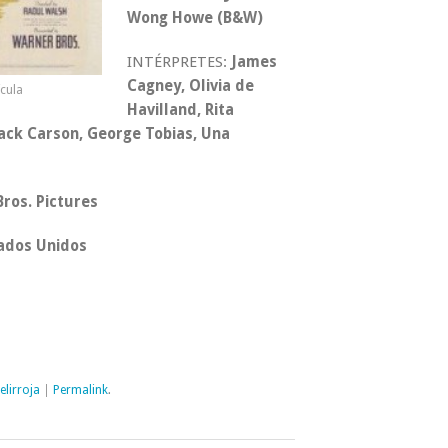
Wong Howe (B&W)
INTÉRPRETES:
James
Cagney, Olivia de
ícula
Havilland, Rita
ack Carson, George Tobias, Una
ros. Pictures
ados Unidos
elirroja
|
Permalink
.