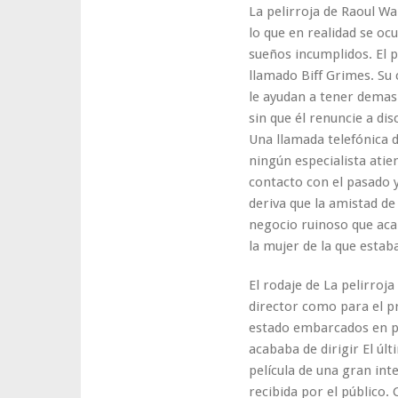
La pelirroja de Raoul W
lo que en realidad se oc
sueños incumplidos. El p
llamado Biff Grimes. Su 
le ayudan a tener demasi
sin que él renuncie a dis
Una llamada telefónica 
ningún especialista atie
contacto con el pasado y,
deriva que la amistad de
negocio ruinoso que acab
la mujer de la que esta
El rodaje de La pelirroja
director como para el p
estado embarcados en pr
acababa de dirigir El ú
película de una gran int
recibida por el público.