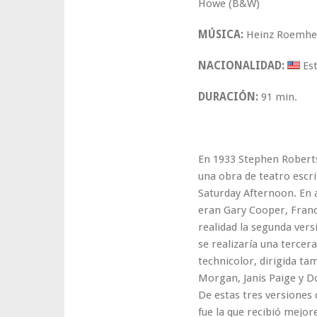
Howe (B&W)
MÚSICA:
Heinz Roemhe
NACIONALIDAD:
Est
DURACIÓN:
91 min.
En 1933 Stephen Roberts 
una obra de teatro escr
Saturday Afternoon. En a
eran Gary Cooper, France
realidad la segunda vers
se realizaría una tercer
technicolor, dirigida t
Morgan, Janis Paige y D
De estas tres versiones 
fue la que recibió mejore