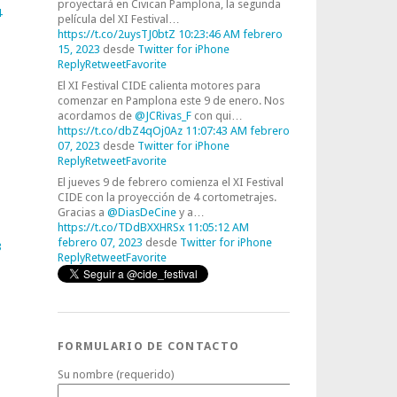
proyectará en Civican Pamplona, la segunda
4
película del XI Festival…
https://t.co/2uysTJ0btZ
10:23:46 AM febrero
15, 2023
desde
Twitter for iPhone
Reply
Retweet
Favorite
El XI Festival CIDE calienta motores para
comenzar en Pamplona este 9 de enero. Nos
acordamos de
@JCRivas_F
con qui…
https://t.co/dbZ4qOj0Az
11:07:43 AM febrero
07, 2023
desde
Twitter for iPhone
Reply
Retweet
Favorite
El jueves 9 de febrero comienza el XI Festival
CIDE con la proyección de 4 cortometrajes.
Gracias a
@DiasDeCine
y a…
https://t.co/TDdBXXHRSx
11:05:12 AM
febrero 07, 2023
desde
Twitter for iPhone
3
Reply
Retweet
Favorite
FORMULARIO DE CONTACTO
Su nombre (requerido)