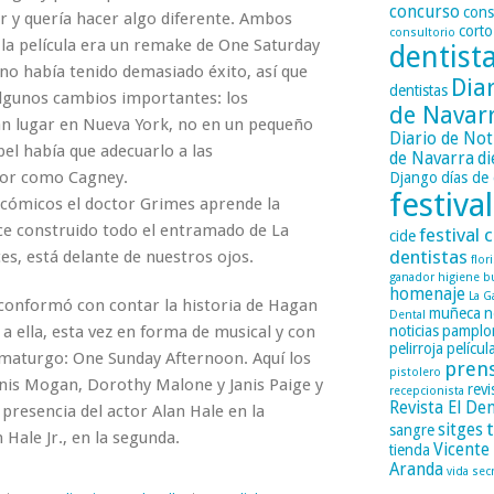
concurso
cons
r y quería hacer algo diferente. Ambos
corto
consultorio
 la película era un remake de One Saturday
dentist
no había tenido demasiado éxito, así que
Dia
dentistas
lgunos cambios importantes: los
de Navar
n lugar en Nueva York, no en un pequeño
Diario de Not
pel había que adecuarlo a las
de Navarra
di
ctor como Cagney.
Django
días de 
festival
icómicos el doctor Grimes aprende la
ece construido todo el entramado de La
festival c
cide
dentistas
ces, está delante de nuestros ojos.
flor
ganador
higiene b
homenaje
La G
conformó con contar la historia de Hagan
muñeca
n
Dental
 a ella, esta vez en forma de musical y con
noticias
pamplo
pelirroja
películ
dramaturgo: One Sunday Afternoon. Aquí los
pren
pistolero
is Mogan, Dorothy Malone y Janis Paige y
revi
recepcionista
Revista El Den
 presencia del actor Alan Hale en la
sitges
sangre
 Hale Jr., en la segunda.
Vicente
tienda
Aranda
vida sec