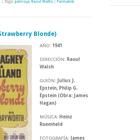
s
| Tags:
pelirroja
,
Raoul Walhs
|
Permalink
.
 Strawberry Blonde)
AÑO:
1941
DIRECCIÓN:
Raoul
Walsh
GUIÓN:
Julius J.
Epstein, Philip G.
Epstein (Obra: James
Hagan)
MÚSICA:
Heinz
Roemheld
FOTOGRAFÍA:
James