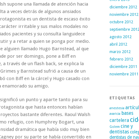
alsh supone una llamada de atención hacia
diciembre 2012
ulta a veces detrás de algunos ansiados
noviembre 2012
rotagonista es un dentista de escaso éxito
octubre 2012
carácter irritable y sus malos modales no
septiembre 201
ados pacientes y su consulta languidece
agosto 2012
cutir y a retar a quien se ponga por medio.
abril 2012
de alguien llamado Hugo Barnstead, al que
marzo 2012
nde por ser domingo, pone a Biff en
febrero 2012
 a través de un flash back, se explica la
diciembre 2011
 Grimes y Barnstead sufrió a causa de un
noviembre 2011
ó con Biff en la cárcel y Hugo casado con
ba enamorado su amigo.
ETIQUETAS
 significó un punto y aparte tanto para su
rotagonista que hasta entonces habían
artícu
anestesia
bases
oyectos bastante diferentes. Raoul Walsh
avaricia
cid
cartelera
ltimo refugio, con Humphrey Bogart, una
cine y
Golem
ensidad dramática que había sido muy bien
dentistas
cole
 Cagney por su parte se había convertido en
dentistas de na