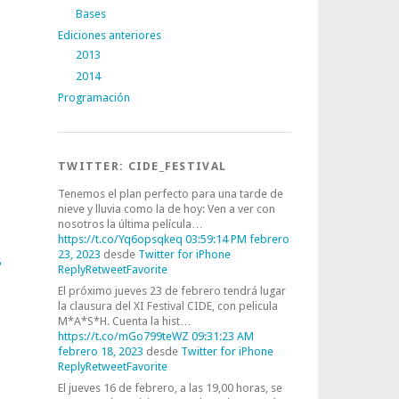
Bases
Ediciones anteriores
2013
2014
Programación
TWITTER: CIDE_FESTIVAL
Tenemos el plan perfecto para una tarde de
nieve y lluvia como la de hoy: Ven a ver con
nosotros la última película…
https://t.co/Yq6opsqkeq
03:59:14 PM febrero
23, 2023
desde
Twitter for iPhone
5
Reply
Retweet
Favorite
El próximo jueves 23 de febrero tendrá lugar
la clausura del XI Festival CIDE, con pelicula
M*A*S*H. Cuenta la hist…
https://t.co/mGo799teWZ
09:31:23 AM
febrero 18, 2023
desde
Twitter for iPhone
Reply
Retweet
Favorite
El jueves 16 de febrero, a las 19,00 horas, se