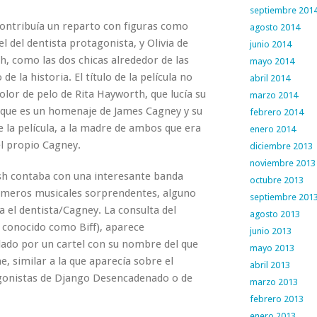
septiembre 201
 contribuía un reparto con figuras como
agosto 2014
l del dentista protagonista, y Olivia de
junio 2014
h, como las dos chicas alrededor de las
mayo 2014
e la historia. El título de la película no
abril 2014
color de pelo de Rita Hayworth, que lucía su
marzo 2014
o que es un homenaje de James Cagney y su
febrero 2014
 la película, a la madre de ambos que era
enero 2014
el propio Cagney.
diciembre 2013
noviembre 2013
lsh contaba con una interesante banda
octubre 2013
úmeros musicales sorprendentes, alguno
septiembre 201
a el dentista/Cagney. La consulta del
agosto 2013
 conocido como Biff), aparece
junio 2013
ado por un cartel con su nombre del que
mayo 2013
 similar a la que aparecía sobre el
abril 2013
gonistas de Django Desencadenado o de
marzo 2013
febrero 2013
enero 2013