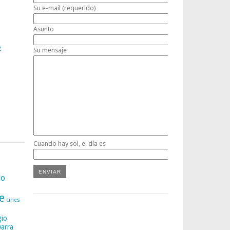
Su e-mail (requerido)
Asunto
2
Su mensaje
Cuando hay sol, el día es
lo
e
cines
gio
varra