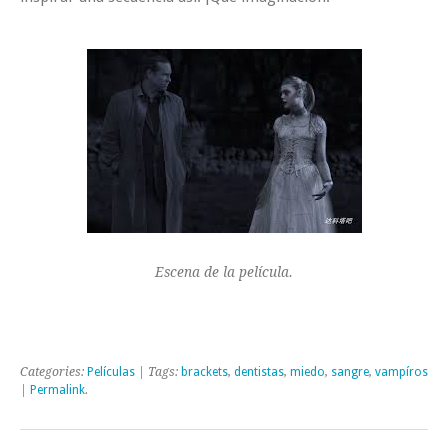
Escena de la película.
Categories:
Películas
| Tags:
brackets
,
dentistas
,
miedo
,
sangre
,
vampíros
|
Permalink
.