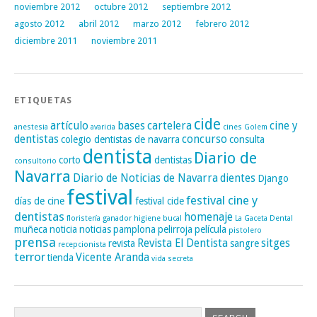
noviembre 2012
octubre 2012
septiembre 2012
agosto 2012
abril 2012
marzo 2012
febrero 2012
diciembre 2011
noviembre 2011
ETIQUETAS
cide
artículo
bases
cartelera
cine y
anestesia
avaricia
cines Golem
dentistas
concurso
colegio dentistas de navarra
consulta
dentista
Diario de
corto
dentistas
consultorio
Navarra
Diario de Noticias de Navarra
dientes
Django
festival
festival cine y
días de cine
festival cide
dentistas
homenaje
floristería
ganador
higiene bucal
La Gaceta Dental
muñeca
noticia
noticias
pamplona
pelirroja
película
pistolero
prensa
Revista El Dentista
sitges
revista
sangre
recepcionista
terror
Vicente Aranda
tienda
vida secreta