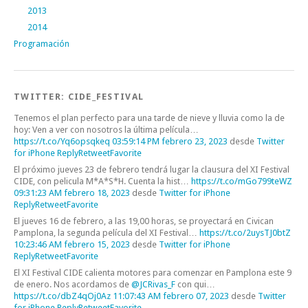
2013
2014
Programación
TWITTER: CIDE_FESTIVAL
Tenemos el plan perfecto para una tarde de nieve y lluvia como la de
hoy: Ven a ver con nosotros la última película…
https://t.co/Yq6opsqkeq
03:59:14 PM febrero 23, 2023
desde
Twitter
for iPhone
Reply
Retweet
Favorite
El próximo jueves 23 de febrero tendrá lugar la clausura del XI Festival
CIDE, con pelicula M*A*S*H. Cuenta la hist…
https://t.co/mGo799teWZ
09:31:23 AM febrero 18, 2023
desde
Twitter for iPhone
Reply
Retweet
Favorite
El jueves 16 de febrero, a las 19,00 horas, se proyectará en Civican
Pamplona, la segunda película del XI Festival…
https://t.co/2uysTJ0btZ
10:23:46 AM febrero 15, 2023
desde
Twitter for iPhone
Reply
Retweet
Favorite
El XI Festival CIDE calienta motores para comenzar en Pamplona este 9
de enero. Nos acordamos de
@JCRivas_F
con qui…
https://t.co/dbZ4qOj0Az
11:07:43 AM febrero 07, 2023
desde
Twitter
for iPhone
Reply
Retweet
Favorite