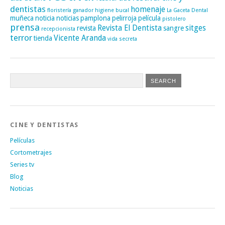
dentistas
homenaje
floristería
ganador
higiene bucal
La Gaceta Dental
muñeca
noticia
noticias
pamplona
pelirroja
película
pistolero
prensa
Revista El Dentista
sitges
revista
sangre
recepcionista
terror
Vicente Aranda
tienda
vida secreta
CINE Y DENTISTAS
Películas
Cortometrajes
Series tv
Blog
Noticias