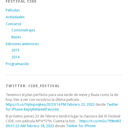
FESTIVAL CIDE
Películas
Actividades
Concurso
Cortometrajes
Bases
Ediciones anteriores
2013
2014
Programación
TWITTER: CIDE_FESTIVAL
Tenemos el plan perfecto para una tarde de nieve y lluvia como la de
hoy: Ven a ver con nosotros la última película…
https://t.co/Yq6opsqkeq
03:59:14 PM febrero 23, 2023
desde
Twitter
for iPhone
Reply
Retweet
Favorite
El próximo jueves 23 de febrero tendrá lugar la clausura del XI Festival
CIDE, con pelicula M*A*S*H. Cuenta la hist…
https://t.co/mGo799teWZ
09:31:23 AM febrero 18, 2023
desde
Twitter for iPhone