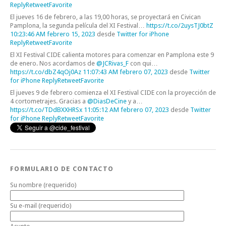
Reply
Retweet
Favorite
El jueves 16 de febrero, a las 19,00 horas, se proyectará en Civican
Pamplona, la segunda película del XI Festival…
https://t.co/2uysTJ0btZ
10:23:46 AM febrero 15, 2023
desde
Twitter for iPhone
Reply
Retweet
Favorite
El XI Festival CIDE calienta motores para comenzar en Pamplona este 9
de enero. Nos acordamos de
@JCRivas_F
con qui…
https://t.co/dbZ4qOj0Az
11:07:43 AM febrero 07, 2023
desde
Twitter
for iPhone
Reply
Retweet
Favorite
El jueves 9 de febrero comienza el XI Festival CIDE con la proyección de
4 cortometrajes. Gracias a
@DiasDeCine
y a…
https://t.co/TDdBXXHRSx
11:05:12 AM febrero 07, 2023
desde
Twitter
for iPhone
Reply
Retweet
Favorite
FORMULARIO DE CONTACTO
Su nombre (requerido)
Su e-mail (requerido)