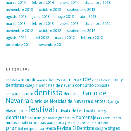
marzo 2014
febrero 2014
enero 2014
diciembre 2013
noviembre 2013
octubre 2013
septiembre 2013
agosto 2013
junio 2013
mayo 2013
abril 2013
marzo 2013
febrero 2013
enero 2013
diciembre 2012
noviembre 2012
octubre 2012
septiembre 2012
agosto 2012
abril 2012
marzo 2012
febrero 2012
diciembre 2011
noviembre 2011
ETIQUETAS
cide
artículo
bases
cartelera
cine y
anestesia
avaricia
cines Golem
dentistas
concurso
colegio dentistas de navarra
consulta
dentista
Diario de
corto
dentistas
consultorio
Navarra
Diario de Noticias de Navarra
dientes
Django
festival
festival cine y
días de cine
festival cide
dentistas
homenaje
floristería
ganador
higiene bucal
La Gaceta Dental
muñeca
noticia
noticias
pamplona
pelirroja
película
pistolero
prensa
Revista El Dentista
sitges
revista
sangre
recepcionista