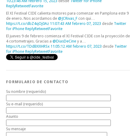
10:23:46 AM febrero 15, 2023
desde
Twitter for iPhone
Reply
Retweet
Favorite
El XI Festival CIDE calienta motores para comenzar en Pamplona este 9
de enero. Nos acordamos de
@JCRivas_F
con qui…
https://t.co/dbZ4qOj0Az
11:07:43 AM febrero 07, 2023
desde
Twitter
for iPhone
Reply
Retweet
Favorite
El jueves 9 de febrero comienza el XI Festival CIDE con la proyección de
4 cortometrajes. Gracias a
@DiasDeCine
y a…
https://t.co/TDdBXXHRSx
11:05:12 AM febrero 07, 2023
desde
Twitter
for iPhone
Reply
Retweet
Favorite
FORMULARIO DE CONTACTO
Su nombre (requerido)
Su e-mail (requerido)
Asunto
Su mensaje