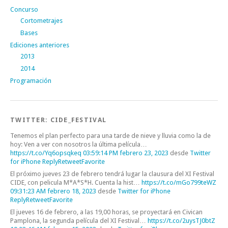
Concurso
Cortometrajes
Bases
Ediciones anteriores
2013
2014
Programación
TWITTER: CIDE_FESTIVAL
Tenemos el plan perfecto para una tarde de nieve y lluvia como la de
hoy: Ven a ver con nosotros la última película…
https://t.co/Yq6opsqkeq
03:59:14 PM febrero 23, 2023
desde
Twitter
for iPhone
Reply
Retweet
Favorite
El próximo jueves 23 de febrero tendrá lugar la clausura del XI Festival
CIDE, con pelicula M*A*S*H. Cuenta la hist…
https://t.co/mGo799teWZ
09:31:23 AM febrero 18, 2023
desde
Twitter for iPhone
Reply
Retweet
Favorite
El jueves 16 de febrero, a las 19,00 horas, se proyectará en Civican
Pamplona, la segunda película del XI Festival…
https://t.co/2uysTJ0btZ