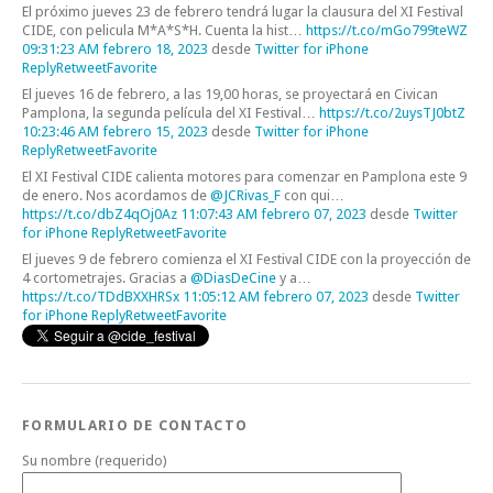
El próximo jueves 23 de febrero tendrá lugar la clausura del XI Festival
CIDE, con pelicula M*A*S*H. Cuenta la hist…
https://t.co/mGo799teWZ
09:31:23 AM febrero 18, 2023
desde
Twitter for iPhone
Reply
Retweet
Favorite
El jueves 16 de febrero, a las 19,00 horas, se proyectará en Civican
Pamplona, la segunda película del XI Festival…
https://t.co/2uysTJ0btZ
10:23:46 AM febrero 15, 2023
desde
Twitter for iPhone
Reply
Retweet
Favorite
El XI Festival CIDE calienta motores para comenzar en Pamplona este 9
de enero. Nos acordamos de
@JCRivas_F
con qui…
https://t.co/dbZ4qOj0Az
11:07:43 AM febrero 07, 2023
desde
Twitter
for iPhone
Reply
Retweet
Favorite
El jueves 9 de febrero comienza el XI Festival CIDE con la proyección de
4 cortometrajes. Gracias a
@DiasDeCine
y a…
https://t.co/TDdBXXHRSx
11:05:12 AM febrero 07, 2023
desde
Twitter
for iPhone
Reply
Retweet
Favorite
FORMULARIO DE CONTACTO
Su nombre (requerido)