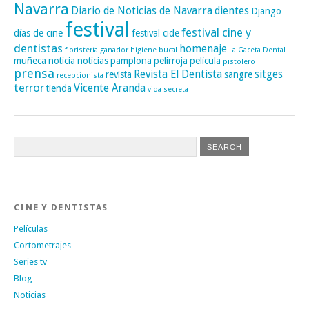
Navarra
Diario de Noticias de Navarra
dientes
Django
festival
festival cine y
días de cine
festival cide
dentistas
homenaje
floristería
ganador
higiene bucal
La Gaceta Dental
muñeca
noticia
noticias
pamplona
pelirroja
película
pistolero
prensa
Revista El Dentista
sitges
revista
sangre
recepcionista
terror
Vicente Aranda
tienda
vida secreta
CINE Y DENTISTAS
Películas
Cortometrajes
Series tv
Blog
Noticias