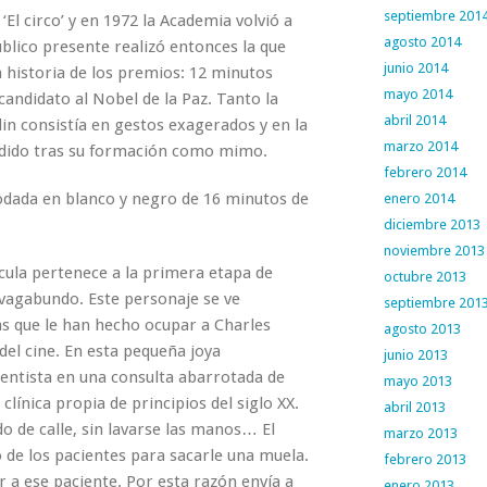
septiembre 201
‘El circo’ y en 1972 la Academia volvió a
agosto 2014
blico presente realizó entonces la que
junio 2014
 historia de los premios: 12 minutos
mayo 2014
candidato al Nobel de la Paz. Tanto la
abril 2014
n consistía en gestos exagerados y en la
marzo 2014
endido tras su formación como mimo.
febrero 2014
odada en blanco y negro de 16 minutos de
enero 2014
diciembre 2013
noviembre 2013
lícula pertenece a la primera etapa de
octubre 2013
 vagabundo. Este personaje se ve
septiembre 201
as que le han hecho ocupar a Charles
agosto 2013
del cine. En esta pequeña joya
junio 2013
dentista en una consulta abarrotada de
mayo 2013
clínica propia de principios del siglo XX.
abril 2013
do de calle, sin lavarse las manos… El
marzo 2013
o de los pacientes para sacarle una muela.
febrero 2013
 a ese paciente. Por esta razón envía a
enero 2013