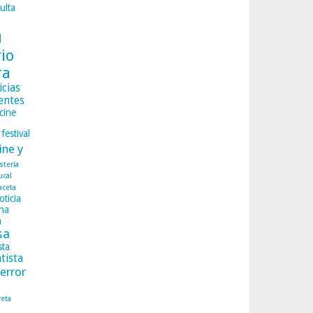
ulta
a
rio
ra
icias
entes
cine
festival
ine y
istería
ucal
aceta
oticia
na
a
sa
sta
tista
terror
reta