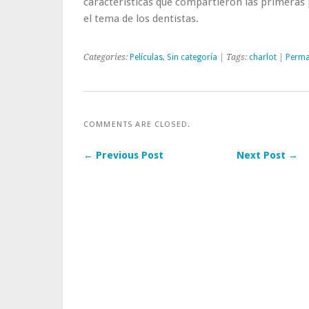
características que compartieron las primeras p
el tema de los dentistas.
Categories:
Películas
,
Sin categoría
| Tags:
charlot
|
Perma
COMMENTS ARE CLOSED.
← Previous Post
Next Post →
Post navigation