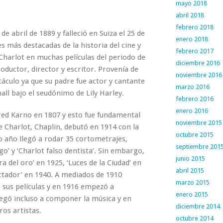
mayo 2018
abril 2018
febrero 2018
e abril de 1889 y falleció en Suiza el 25 de
enero 2018
s más destacadas de la historia del cine y
febrero 2017
Charlot en muchas películas del periodo de
diciembre 2016
ductor, director y escritor. Provenía de
noviembre 2016
áculo ya que su padre fue actor y cantante
marzo 2016
ll bajo el seudónimo de Lily Harley.
febrero 2016
enero 2016
ed Karno en 1807 y esto fue fundamental
noviembre 2015
e Charlot, Chaplin, debutó en 1914 con la
octubre 2015
o año llegó a rodar 35 cortometrajes,
septiembre 201
uego’ y ‘Charlot falso dentista’. Sin embargo,
junio 2015
 del oro’ en 1925, ‘Luces de la Ciudad’ en
abril 2015
ctador’ en 1940. A mediados de 1910
marzo 2015
 sus películas y en 1916 empezó a
enero 2015
legó incluso a componer la música y en
diciembre 2014
ros artistas.
octubre 2014