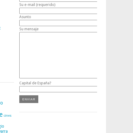
Su e-mail (requerido)
Asunto
2
Su mensaje
Capital de España?
lo
e
cines
gio
varra