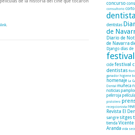
elículas de la historia del cine que tocaron
concurso
cons
corto
consultorio
dentist
Dia
dentistas
link
.
de Navar
Diario de Not
de Navarra
di
Django
días de 
festival
festival c
cide
dentistas
flor
ganador
higiene b
homenaje
La G
muñeca
n
Dental
noticias
pamplo
pelirroja
películ
pren
pistolero
revi
recepcionista
Revista El Den
sitges
sangre
Vicente
tienda
Aranda
vida sec