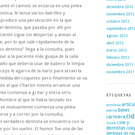
rante el camino se enzarza en una pelea
diciembre 2012
ica, le lanza varios ladrillos y
noviembre 2012
 produce una persecución en la que
octubre 2012
del dentista, que pasaba por allí por
septiembre 201
ciente sigue sin despertar y avisan al
agosto 2012
e, por lo que sale rápidamente de la
abril 2012
o dentista” llega a la consulta, pues
marzo 2012
sar a la paciente más guapa de la sala.
febrero 2012
año que debería usar de babero le limpia
diciembre 2011
rceps le agarra de la nariz para atraerla
noviembre 2011
medida del coqueteo pero finalmente se va.
te al que Charlot intenta arrancar una
ente comienza a gritar y entra otro
ETIQUETAS
 hombre al que le había lanzado los
artícu
anestesia
ocerse mutuamente comienza una pelea
bases
avaricia
se y a correr por la consulta,
cid
cartelera
el verdadero dentista se encuentra con la
cine y
Golem
dentistas
cole
s por los suelos. El humor fue una de las
dentistas de na