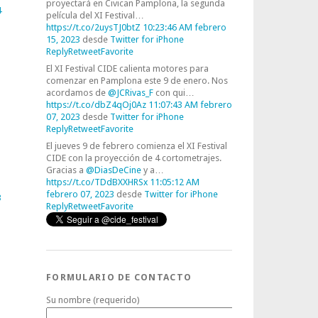
proyectará en Civican Pamplona, la segunda
4
película del XI Festival…
https://t.co/2uysTJ0btZ
10:23:46 AM febrero
15, 2023
desde
Twitter for iPhone
Reply
Retweet
Favorite
El XI Festival CIDE calienta motores para
comenzar en Pamplona este 9 de enero. Nos
acordamos de
@JCRivas_F
con qui…
https://t.co/dbZ4qOj0Az
11:07:43 AM febrero
07, 2023
desde
Twitter for iPhone
Reply
Retweet
Favorite
El jueves 9 de febrero comienza el XI Festival
CIDE con la proyección de 4 cortometrajes.
Gracias a
@DiasDeCine
y a…
https://t.co/TDdBXXHRSx
11:05:12 AM
febrero 07, 2023
desde
Twitter for iPhone
3
Reply
Retweet
Favorite
FORMULARIO DE CONTACTO
Su nombre (requerido)