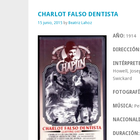
CHARLOT FALSO DENTISTA
15 junio, 2015
by
Beatriz Lahoz
AÑO:
1914
DIRECCIÓN
INTÉRPRETE
Howell, Jose
Swickard
FOTOGRAFÍ
MÚSICA:
Pel
NACIONALI
DURACIÓN: