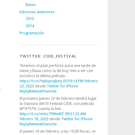
Bases
Ediciones anteriores
2013
2014
Programación
TWITTER: CIDE_FESTIVAL
Tenemos el plan perfecto para una tarde de
nieve y lluvia como la de hoy: Ven a ver con
nosotros la última película…
https://t.co/Yq6opsqkeq
03:59:14 PM febrero
23, 2023
desde
Twitter for iPhone
5
Reply
Retweet
Favorite
El próximo jueves 23 de febrero tendrá lugar
la clausura del XI Festival CIDE, con pelicula
M*A*S*H. Cuenta la hist…
https://t.co/mGo799teWZ
09:31:23 AM
febrero 18, 2023
desde
Twitter for iPhone
Reply
Retweet
Favorite
El jueves 16 de febrero, a las 19,00 horas, se