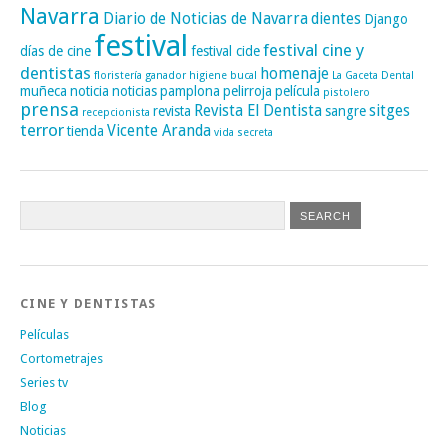
Navarra
Diario de Noticias de Navarra
dientes
Django
festival
festival cine y
días de cine
festival cide
dentistas
homenaje
floristería
ganador
higiene bucal
La Gaceta Dental
muñeca
noticia
noticias
pamplona
pelirroja
película
pistolero
prensa
Revista El Dentista
sitges
revista
sangre
recepcionista
terror
Vicente Aranda
tienda
vida secreta
CINE Y DENTISTAS
Películas
Cortometrajes
Series tv
Blog
Noticias