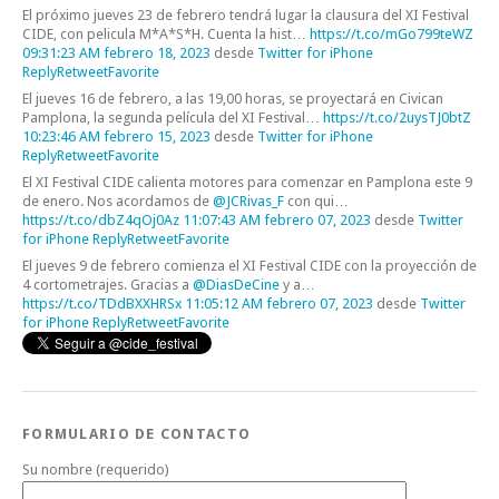
El próximo jueves 23 de febrero tendrá lugar la clausura del XI Festival
CIDE, con pelicula M*A*S*H. Cuenta la hist…
https://t.co/mGo799teWZ
09:31:23 AM febrero 18, 2023
desde
Twitter for iPhone
Reply
Retweet
Favorite
El jueves 16 de febrero, a las 19,00 horas, se proyectará en Civican
Pamplona, la segunda película del XI Festival…
https://t.co/2uysTJ0btZ
10:23:46 AM febrero 15, 2023
desde
Twitter for iPhone
Reply
Retweet
Favorite
El XI Festival CIDE calienta motores para comenzar en Pamplona este 9
de enero. Nos acordamos de
@JCRivas_F
con qui…
https://t.co/dbZ4qOj0Az
11:07:43 AM febrero 07, 2023
desde
Twitter
for iPhone
Reply
Retweet
Favorite
El jueves 9 de febrero comienza el XI Festival CIDE con la proyección de
4 cortometrajes. Gracias a
@DiasDeCine
y a…
https://t.co/TDdBXXHRSx
11:05:12 AM febrero 07, 2023
desde
Twitter
for iPhone
Reply
Retweet
Favorite
FORMULARIO DE CONTACTO
Su nombre (requerido)