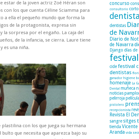
e estar de la joven actriz Zoé Héran son
concurso
cons
corto
consultorio
os con los que cuenta Céline Sciamma para
dentist
to a ella el pequeño mundo que forma la
Dia
igos de la protagonista, expresa sin
dentistas
de Navar
 y la sorpresa por el engaño. La caja del
Diario de Not
ueños, de la infancia, se cierra. Laure tiene
de Navarra
di
y es una niña.
Django
días de 
festival
festival c
cide
dentistas
flor
ganador
higiene b
homenaje
La G
muñeca
n
Dental
noticias
pamplo
pelirroja
películ
pren
pistolero
revi
recepcionista
Revista El Den
sitges
sangre
e plastilina con los que juega su hermana
Vicente
tienda
Aranda
 bulto que necesita que aparezca bajo su
vida sec