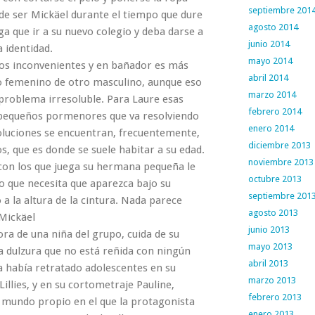
septiembre 201
de ser Mickäel durante el tiempo que dure
agosto 2014
ga que ir a su nuevo colegio y deba darse a
junio 2014
 identidad.
mayo 2014
ros inconvenientes y en bañador es más
abril 2014
po femenino de otro masculino, aunque eso
marzo 2014
 problema irresoluble. Para Laure esas
febrero 2014
 pequeños pormenores que va resolviendo
enero 2014
soluciones se encuentran, frecuentemente,
diciembre 2013
s, que es donde se suele habitar a su edad.
noviembre 2013
 con los que juega su hermana pequeña le
octubre 2013
to que necesita que aparezca bajo su
septiembre 201
a la altura de la cintura. Nada parece
agosto 2013
Mickäel
junio 2013
ora de una niña del grupo, cuida de su
mayo 2013
dulzura que no está reñida con ningún
abril 2013
 había retratado adolescentes en su
marzo 2013
illies, y en su cortometraje Pauline,
febrero 2013
n mundo propio en el que la protagonista
enero 2013