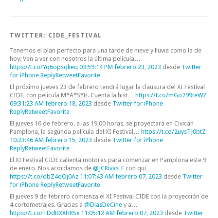
TWITTER: CIDE_FESTIVAL
Tenemos el plan perfecto para una tarde de nieve y lluvia como la de
hoy: Ven a ver con nosotros la última película…
https://t.co/Yq6opsqkeq
03:59:14 PM febrero 23, 2023
desde
Twitter
for iPhone
Reply
Retweet
Favorite
El próximo jueves 23 de febrero tendrá lugar la clausura del XI Festival
CIDE, con pelicula M*A*S*H. Cuenta la hist…
https://t.co/mGo799teWZ
09:31:23 AM febrero 18, 2023
desde
Twitter for iPhone
Reply
Retweet
Favorite
El jueves 16 de febrero, a las 19,00 horas, se proyectará en Civican
Pamplona, la segunda película del XI Festival…
https://t.co/2uysTJ0btZ
10:23:46 AM febrero 15, 2023
desde
Twitter for iPhone
Reply
Retweet
Favorite
El XI Festival CIDE calienta motores para comenzar en Pamplona este 9
de enero. Nos acordamos de
@JCRivas_F
con qui…
https://t.co/dbZ4qOj0Az
11:07:43 AM febrero 07, 2023
desde
Twitter
for iPhone
Reply
Retweet
Favorite
El jueves 9 de febrero comienza el XI Festival CIDE con la proyección de
4 cortometrajes. Gracias a
@DiasDeCine
y a…
https://t.co/TDdBXXHRSx
11:05:12 AM febrero 07, 2023
desde
Twitter