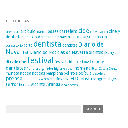
ETIQUETAS
cide
artículo
bases
cartelera
cine y
anestesia
avaricia
cines Golem
dentistas
concurso
colegio dentistas de navarra
consulta
dentista
Diario de
corto
dentistas
consultorio
Navarra
Diario de Noticias de Navarra
dientes
Django
festival
festival cine y
días de cine
festival cide
dentistas
homenaje
floristería
ganador
higiene bucal
La Gaceta Dental
muñeca
noticia
noticias
pamplona
pelirroja
película
pistolero
prensa
Revista El Dentista
sitges
revista
sangre
recepcionista
terror
Vicente Aranda
tienda
vida secreta