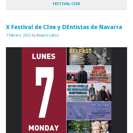
FESTIVAL CIDE
X Festival de CIne y DEntistas de Navarra
7 febrero, 2022
by
Beatriz Lahoz