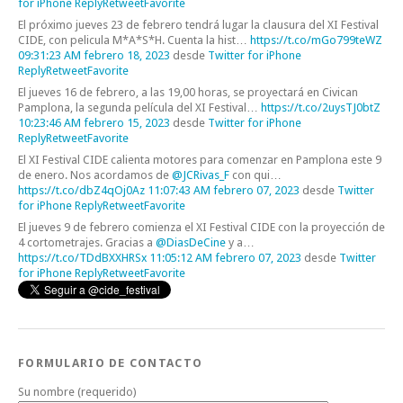
for iPhone
Reply
Retweet
Favorite
El próximo jueves 23 de febrero tendrá lugar la clausura del XI Festival
CIDE, con pelicula M*A*S*H. Cuenta la hist…
https://t.co/mGo799teWZ
09:31:23 AM febrero 18, 2023
desde
Twitter for iPhone
Reply
Retweet
Favorite
El jueves 16 de febrero, a las 19,00 horas, se proyectará en Civican
Pamplona, la segunda película del XI Festival…
https://t.co/2uysTJ0btZ
10:23:46 AM febrero 15, 2023
desde
Twitter for iPhone
Reply
Retweet
Favorite
El XI Festival CIDE calienta motores para comenzar en Pamplona este 9
de enero. Nos acordamos de
@JCRivas_F
con qui…
https://t.co/dbZ4qOj0Az
11:07:43 AM febrero 07, 2023
desde
Twitter
for iPhone
Reply
Retweet
Favorite
El jueves 9 de febrero comienza el XI Festival CIDE con la proyección de
4 cortometrajes. Gracias a
@DiasDeCine
y a…
https://t.co/TDdBXXHRSx
11:05:12 AM febrero 07, 2023
desde
Twitter
for iPhone
Reply
Retweet
Favorite
FORMULARIO DE CONTACTO
Su nombre (requerido)