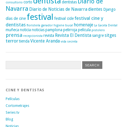
dentista
Diario de
corto
dentistas
consultorio
Navarra
Diario de Noticias de Navarra
dientes
Django
festival
festival cine y
días de cine
festival cide
dentistas
homenaje
floristería
ganador
higiene bucal
La Gaceta Dental
muñeca
noticia
noticias
pamplona
pelirroja
película
pistolero
prensa
Revista El Dentista
sitges
revista
sangre
recepcionista
terror
Vicente Aranda
tienda
vida secreta
CINE Y DENTISTAS
Películas
Cortometrajes
Series tv
Blog
Noticias